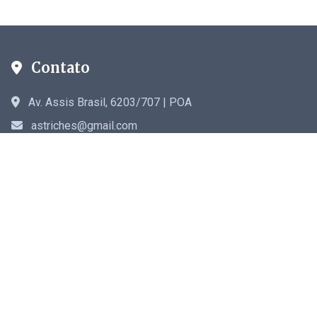
Contato
Av. Assis Brasil, 6203/707 | POA
astriches@gmail.com
Links Rápidos
Início
Crônicas
Blog
Sobre
Contato