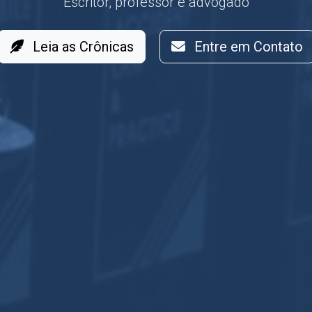
Escritor, professor e advogado
Leia as Crônicas
Entre em Contato