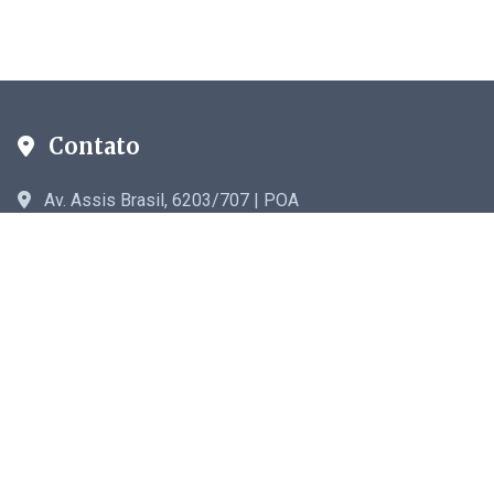
Contato
Av. Assis Brasil, 6203/707 | POA
astriches@gmail.com
Links Rápidos
Início
Crônicas
Blog
Sobre