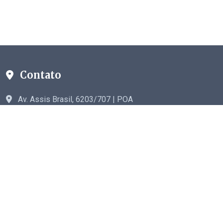
Contato
Av. Assis Brasil, 6203/707 | POA
astriches@gmail.com
© 2026
Alexandre Schumacher Triches
. Todos os