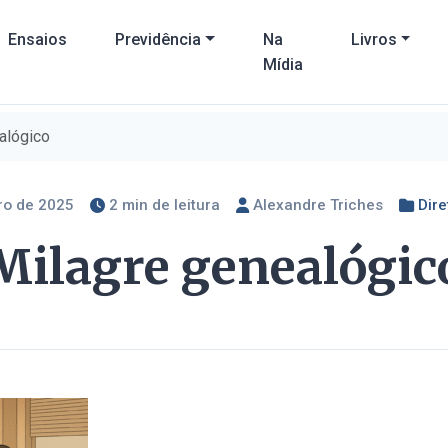
Ensaios
Previdência
Na
Livros
Mídia
alógico
ro de 2025
2 min de leitura
Alexandre Triches
Dire
Milagre genealógic