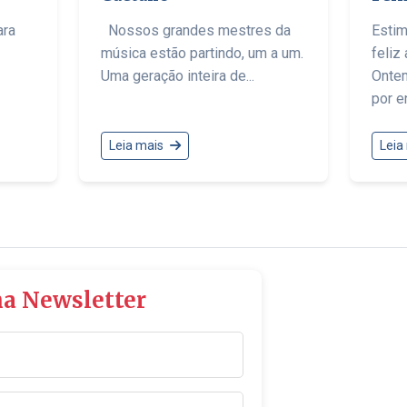
ara
Nossos grandes mestres da
Esti
música estão partindo, um a um.
feliz
Uma geração inteira de...
Ontem
por en
Leia mais
Leia
na Newsletter