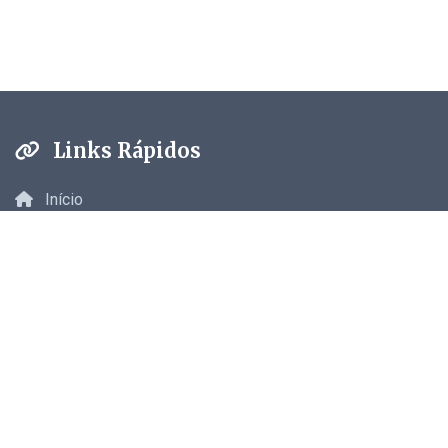
Links Rápidos
Início
Crônicas
Blog
Sobre
Contato
 direitos reservados.