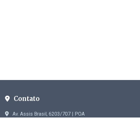
Contato
Av. Assis Brasil, 6203/707 | POA
astriches@gmail.com