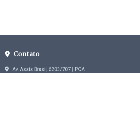
Contato
Av. Assis Brasil, 6203/707 | POA
astriches@gmail.com
Links Rápidos
Início
Crônicas
Blog